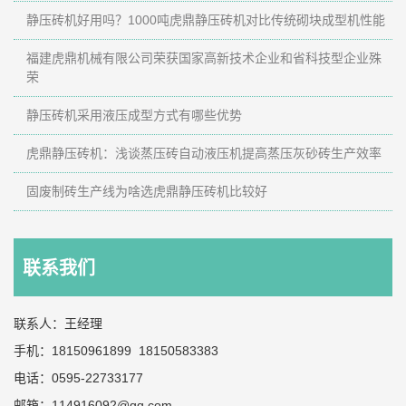
静压砖机好用吗？1000吨虎鼎静压砖机对比传统砌块成型机性能
福建虎鼎机械有限公司荣获国家高新技术企业和省科技型企业殊
荣
静压砖机采用液压成型方式有哪些优势
虎鼎静压砖机：浅谈蒸压砖自动液压机提高蒸压灰砂砖生产效率
固废制砖生产线为啥选虎鼎静压砖机比较好
联系我们
联系人：王经理
手机：18150961899 18150583383
电话：0595-22733177
邮箱：114916092@qq.com