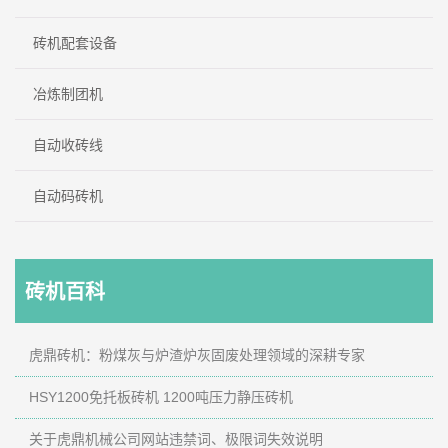
砖机配套设备
冶炼制团机
自动收砖线
自动码砖机
砖机百科
虎鼎砖机：粉煤灰与炉渣炉灰固废处理领域的深耕专家
HSY1200免托板砖机 1200吨压力静压砖机
关于虎鼎机械公司网站违禁词、极限词失效说明