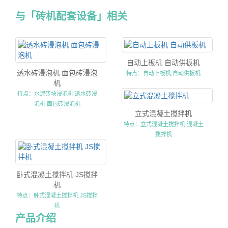
与「砖机配套设备」相关
自动上板机 自动供板机
透水砖浸泡机 面包砖浸泡
特点：自动上板机,自动供板机
机
特点：水泥砖块浸泡机,透水砖浸
泡机,面包砖浸泡机
立式混凝土搅拌机
特点：立式混凝土搅拌机,混凝土
搅拌机
卧式混凝土搅拌机 JS搅拌
机
特点：卧式混凝土搅拌机,JS搅拌
机
产品介绍