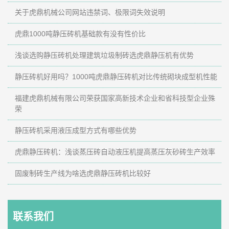
关于虎鼎机械公司网站违禁词、极限词失效说明
虎鼎1000吨静压砖机基础款有没有性价比
浅谈选购静压砖机处理建筑垃圾制砖选虎鼎静压机有优势
静压砖机好用吗？1000吨虎鼎静压砖机对比传统砌块成型机性能
福建虎鼎机械有限公司荣获国家高新技术企业和省科技型企业殊
荣
静压砖机采用液压成型方式有哪些优势
虎鼎静压砖机：浅谈蒸压砖自动液压机提高蒸压灰砂砖生产效率
固废制砖生产线为啥选虎鼎静压砖机比较好
联系我们